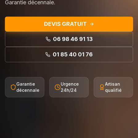
Garantie décennale.
DEVIS GRATUIT
06 98 46 91 13
01 85 40 01 76
Garantie
Urgence
Artisan
décennale
24h/24
qualifié