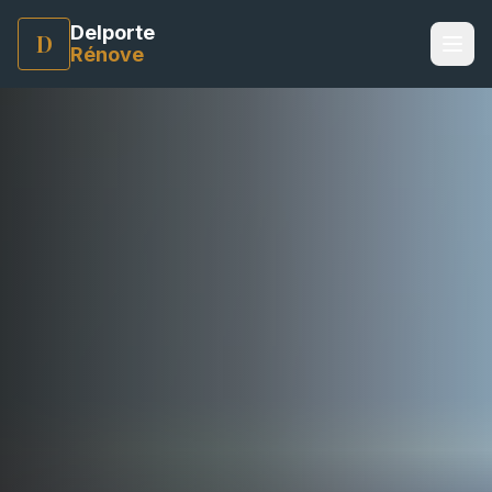
Delporte
D
Rénove