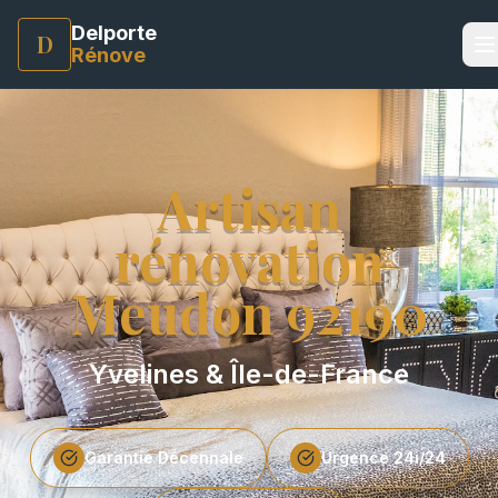
Delporte
D
Rénove
Artisan
rénovation
Meudon
92190
Yvelines & Île-de-France
Garantie Décennale
Urgence 24i/24