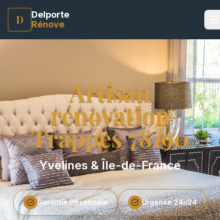
Delporte
D
Rénove
Artisan
rénovation
Trappes
78190
Yvelines & Île-de-France
Garantie Décennale
Urgence 24i/24